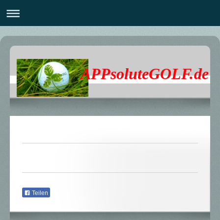
APPsoluteGOLF.de
Teilen