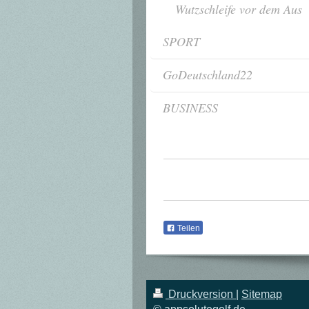
Wutzschleife vor dem Aus
SPORT
GoDeutschland22
BUSINESS
Teilen
Druckversion
|
Sitemap