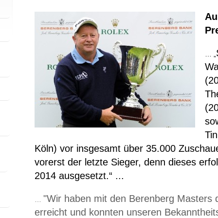
Au
Pr
… „
Wa
(2
Th
(2
so
Ti
Köln) vor insgesamt über 35.000 Zuschaue
vorerst der letzte Sieger, denn dieses erfo
2014 ausgesetzt.“ ...
"Wir haben mit den Berenberg Masters d
…
erreicht und konnten unseren Bekanntheit