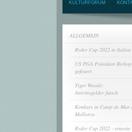
KULTURFORUM
KONT
ALLGEMEIN
Ryder Cup 2022 in Italien
US PGA Präsident Bishop
gefeuert
Tiger Woods:
Antrittsgelder futsch
Konkurs in Camp de Mar 
Mallorca
Ryder Cup 2022 - erneute