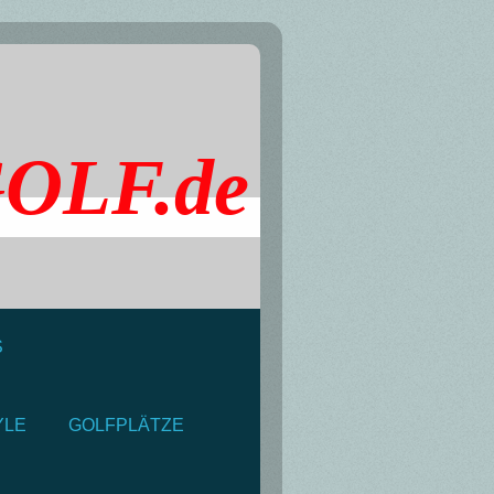
GOLF.de
S
YLE
GOLFPLÄTZE