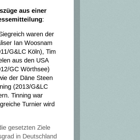
szüge aus einer
essemitteilung
:
Siegreich waren der
liser Ian Woosnam
011/G&LC Köln), Tim
elen aus den USA
012/GC Wörthsee)
wie der Däne Steen
nning (2013/G&LC
rn. Tinning war
lgreiche Turnier wird
ie gesetzten Ziele
sgrad in Deutschland