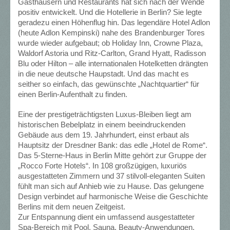
Gasthäusern und Restaurants hat sich nach der Wende
positiv entwickelt. Und die Hotellerie in Berlin? Sie legte
geradezu einen Höhenflug hin. Das legendäre Hotel Adlon
(heute Adlon Kempinski) nahe des Brandenburger Tores
wurde wieder aufgebaut; ob Holiday Inn, Crowne Plaza,
Waldorf Astoria und Ritz-Carlton, Grand Hyatt, Radisson
Blu oder Hilton – alle internationalen Hotelketten drängten
in die neue deutsche Haupstadt. Und das macht es
seither so einfach, das gewünschte „Nachtquartier“ für
einen Berlin-Aufenthalt zu finden.
Eine der prestigeträchtigsten Luxus-Bleiben liegt am
historischen Bebelplatz in einem beeindruckenden
Gebäude aus dem 19. Jahrhundert, einst erbaut als
Hauptsitz der Dresdner Bank: das edle „Hotel de Rome“.
Das 5-Sterne-Haus in Berlin Mitte gehört zur Gruppe der
„Rocco Forte Hotels“. In 108 großzügigen, luxuriös
ausgestatteten Zimmern und 37 stilvoll-eleganten Suiten
fühlt man sich auf Anhieb wie zu Hause. Das gelungene
Design verbindet auf harmonische Weise die Geschichte
Berlins mit dem neuen Zeitgeist.
Zur Entspannung dient ein umfassend ausgestatteter
Spa-Bereich mit Pool, Sauna, Beauty-Anwendungen,