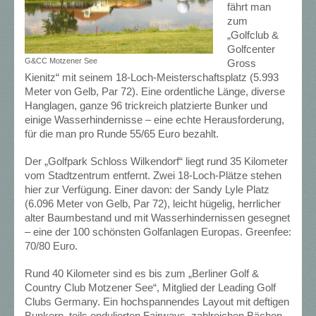
fährt man
zum
„Golfclub &
Golfcenter
G&CC Motzener See
Gross
Kienitz“ mit seinem 18-Loch-Meisterschaftsplatz (5.993
Meter von Gelb, Par 72). Eine ordentliche Länge, diverse
Hanglagen, ganze 96 trickreich platzierte Bunker und
einige Wasserhindernisse – eine echte Herausforderung,
für die man pro Runde 55/65 Euro bezahlt.
Der „Golfpark Schloss Wilkendorf“ liegt rund 35 Kilometer
vom Stadtzentrum entfernt. Zwei 18-Loch-Plätze stehen
hier zur Verfügung. Einer davon: der Sandy Lyle Platz
(6.096 Meter von Gelb, Par 72), leicht hügelig, herrlicher
alter Baumbestand und mit Wasserhindernissen gesegnet
– eine der 100 schönsten Golfanlagen Europas. Greenfee:
70/80 Euro.
Rund 40 Kilometer sind es bis zum „Berliner Golf &
Country Club Motzener See“, Mitglied der Leading Golf
Clubs Germany. Ein hochspannendes Layout mit deftigen