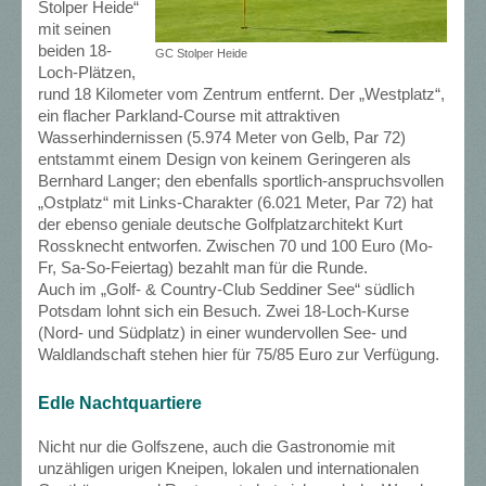
Stolper Heide“
mit seinen
beiden 18-
GC Stolper Heide
Loch-Plätzen,
rund 18 Kilometer vom Zentrum entfernt. Der „Westplatz“,
ein flacher Parkland-Course mit attraktiven
Wasserhindernissen (5.974 Meter von Gelb, Par 72)
entstammt einem Design von keinem Geringeren als
Bernhard Langer; den ebenfalls sportlich-anspruchsvollen
„Ostplatz“ mit Links-Charakter (6.021 Meter, Par 72) hat
der ebenso geniale deutsche Golfplatzarchitekt Kurt
Rossknecht entworfen. Zwischen 70 und 100 Euro (Mo-
Fr, Sa-So-Feiertag) bezahlt man für die Runde.
Auch im „Golf- & Country-Club Seddiner See“ südlich
Potsdam lohnt sich ein Besuch. Zwei 18-Loch-Kurse
(Nord- und Südplatz) in einer wundervollen See- und
Waldlandschaft stehen hier für 75/85 Euro zur Verfügung.
Edle Nachtquartiere
Nicht nur die Golfszene, auch die Gastronomie mit
unzähligen urigen Kneipen, lokalen und internationalen