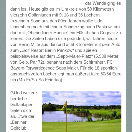
der Wende ging es
dann los. Heute gibt es im Umkreis von 50 Kilometern
vierzehn Golfanlagen mit 9, 18 und 36 Löchern.
In seinem Song aus den 80er Jahren wollte Udo
Lindenberg noch mit einem Sonderzug nach Pankow, um
dort mit „Oberindianer Honnie“ ein Fläschchen Cognac zu
leeren. Die Zeiten haben sich geändert, wir fahren heute
von Berlin Mitte aus die rund acht Kilometer mit dem Auto
zum „Golf Resort Berlin Pankow“ und spielen
beispielsweise auf dem „Sepp-Maier-Platz“ (5.938 Meter
von Gelb, Par 72), benannt nach dem Schirmherr, FC
Bayern-Torwartlegende Sepp Maier. Für die 18 sportlich-
anspruchsvollen Löcher legt man äußerst faire 50/64 Euro
hin (Mo-Fr/Sa-So-Feiertag).
GUnd weitere
herrliche
Golfanlagen
bieten sich
an. Etwa der
„Berliner
Golfclub