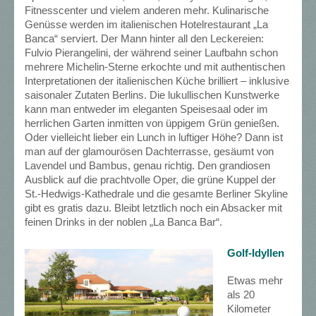
Fitnesscenter und vielem anderen mehr. Kulinarische
Genüsse werden im italienischen Hotelrestaurant „La
Banca“ serviert. Der Mann hinter all den Leckereien:
Fulvio Pierangelini, der während seiner Laufbahn schon
mehrere Michelin-Sterne erkochte und mit authentischen
Interpretationen der italienischen Küche brilliert – inklusive
saisonaler Zutaten Berlins. Die lukullischen Kunstwerke
kann man entweder im eleganten Speisesaal oder im
herrlichen Garten inmitten von üppigem Grün genießen.
Oder vielleicht lieber ein Lunch in luftiger Höhe? Dann ist
man auf der glamourösen Dachterrasse, gesäumt von
Lavendel und Bambus, genau richtig. Den grandiosen
Ausblick auf die prachtvolle Oper, die grüne Kuppel der
St.-Hedwigs-Kathedrale und die gesamte Berliner Skyline
gibt es gratis dazu. Bleibt letztlich noch ein Absacker mit
feinen Drinks in der noblen „La Banca Bar“.
Golf-Idyllen
Etwas mehr
als 20
Kilometer