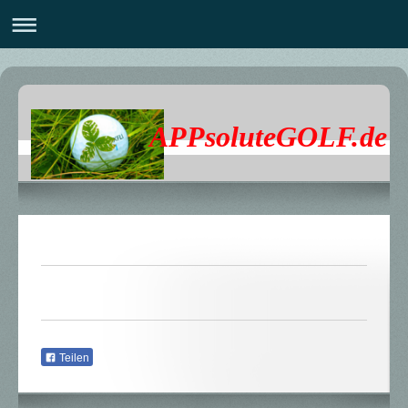
APPsoluteGOLF.de
Teilen