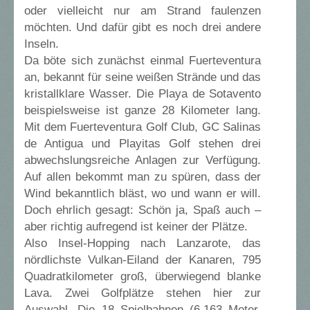
oder vielleicht nur am Strand faulenzen
möchten. Und dafür gibt es noch drei andere
Inseln.
Da böte sich zunächst einmal Fuerteventura
an, bekannt für seine weißen Strände und das
kristallklare Wasser. Die Playa de Sotavento
beispielsweise ist ganze 28 Kilometer lang.
Mit dem Fuerteventura Golf Club, GC Salinas
de Antigua und Playitas Golf stehen drei
abwechslungsreiche Anlagen zur Verfügung.
Auf allen bekommt man zu spüren, dass der
Wind bekanntlich bläst, wo und wann er will.
Doch ehrlich gesagt: Schön ja, Spaß auch –
aber richtig aufregend ist keiner der Plätze.
Also Insel-Hopping nach Lanzarote, das
nördlichste Vulkan-Eiland der Kanaren, 795
Quadratkilometer groß, überwiegend blanke
Lava. Zwei Golfplätze stehen hier zur
Auswahl. Die 18 Spielbahnen (6.163 Meter,